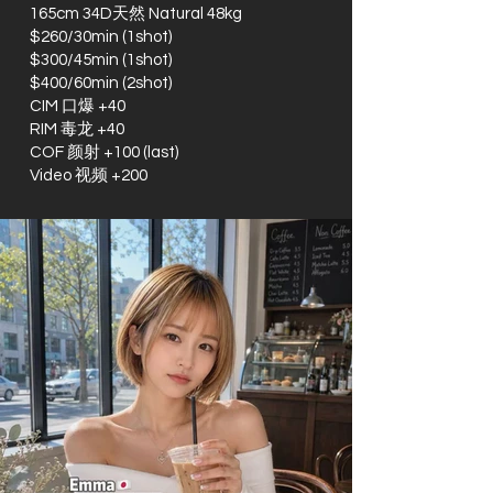
165cm 34D天然 Natural 48kg
$260/30min (1shot)
$300/45min (1shot)
$400/60min (2shot)
CIM 口爆 +40
RIM 毒龙 +40
COF 颜射 +100 (last)
Video 视频 +200