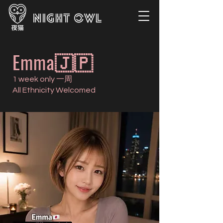
Emma🇯🇵
1 week only 一周
All Ethnicity Welcomed